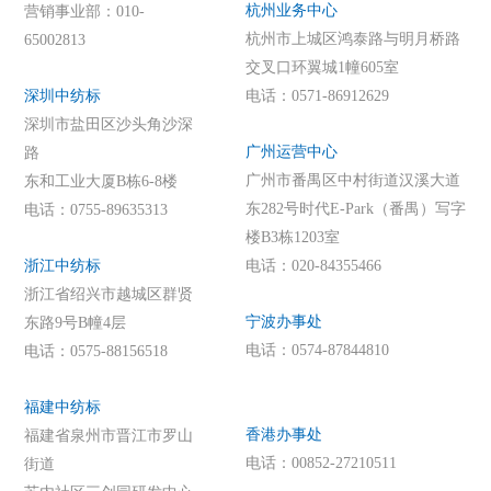
杭州业务中心
营销事业部：010-
杭州市上城区鸿泰路与明月桥路
65002813
交叉口环翼城1幢605室
深圳中纺标
电话：0571-86912629
深圳市盐田区沙头角沙深
广州运营中心
路
广州市番禺区中村街道汉溪大道
东和工业大厦B栋6-8楼
东282号时代E-Park（番禺）写字
电话：0755-89635313
楼B3栋1203室
浙江中纺标
电话：020-84355466
浙江省绍兴市越城区群贤
宁波办事处
东路9号B幢4层
电话：0574-87844810
电话：0575-88156518
福建中纺标
香港办事处
福建省泉州市晋江市罗山
电话：00852-27210511
街道