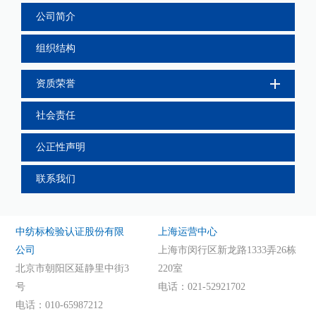
公司简介
组织结构
资质荣誉
社会责任
公正性声明
联系我们
中纺标检验认证股份有限
上海运营中心
公司
上海市闵行区新龙路1333弄26栋
北京市朝阳区延静里中街3
220室
号
电话：021-52921702
电话：010-65987212